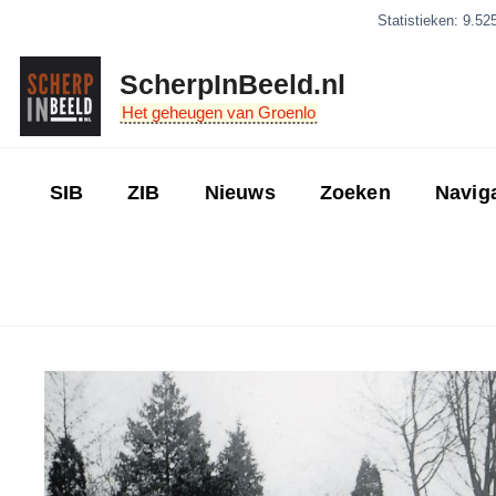
Ga
Statistieken: 9.52
naar
de
ScherpInBeeld.nl
inhoud
Het geheugen van Groenlo
SIB
ZIB
Nieuws
Zoeken
Navig