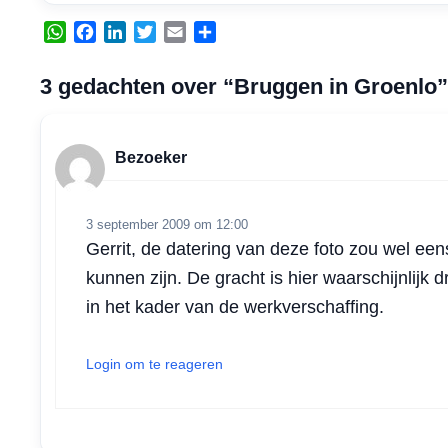
W
F
L
T
E
D
h
a
i
w
m
e
a
c
n
i
a
l
3 gedachten over “Bruggen in Groenlo”
t
e
k
t
i
e
s
b
e
t
l
n
A
o
d
e
Bezoeker
p
o
I
r
p
k
n
3 september 2009 om 12:00
Gerrit, de datering van deze foto zou wel ee
kunnen zijn. De gracht is hier waarschijnlijk 
in het kader van de werkverschaffing.
Login om te reageren