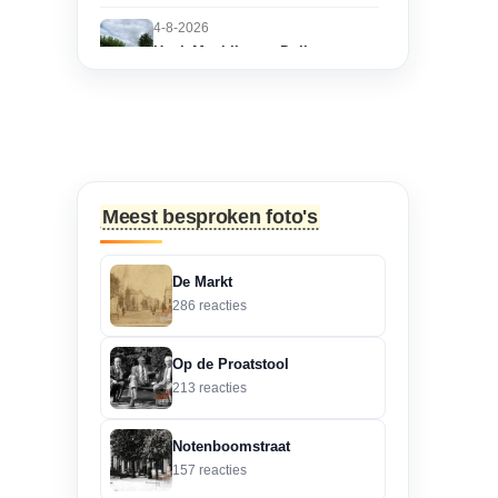
4-8-2026
Hoek Matthijs van Dulkenstraat
en Bisschop Philip
Roveniusstraat
“Martie dank voor je
oplettendheid, we gaan
de huidige foto u...”
Meest besproken foto's
3-8-2026
Hoek Matthijs van Dulkenstraat
De Markt
en Bisschop Philip
286 reacties
Roveniusstraat
“Beste redactie, dit klopt
Op de Proatstool
niet. Dit deel van de
213 reacties
landbouwscho...”
Notenboomstraat
3-8-2026
157 reacties
Hoek Matthijs van Dulkenstraat