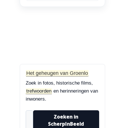
en Bisschop Philip
Roveniusstraat
“Linker foto de
Landbouwschool, rechter
foto De Hoeksteen.”
3-8-2026
Treurbeuk op de Halve Maan
“Marie, dat klopt. Op de
Halve Maan. Echt een
Het geheugen van Groenlo
prachtige boom....”
Zoek in fotos, historische films,
3-8-2026
trefwoorden
en herinneringen van
Treurbeuk op de Halve Maan
inwoners.
“Treurbeuk op het
ravelijn Styrum. Pracht
Zoeken in
boom!”
ScherpInBeeld