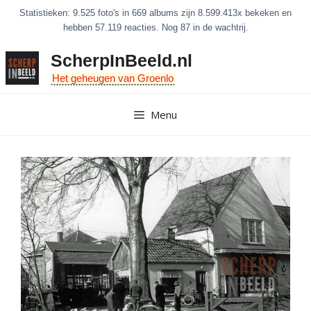
Ga
Statistieken: 9.525 foto's in 669 albums zijn 8.599.413x bekeken en
naar
hebben 57.119 reacties. Nog 87 in de wachtrij.
de
ScherpInBeeld.nl
inhoud
Het geheugen van Groenlo
Menu