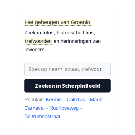
Treurbeuk op de Halve Maan
“Treurbeuk op het ravelijn
Styrum. Pracht boom!”
Het geheugen van Groenlo
Zoek in fotos, historische films,
3-8-2026
trefwoorden
en herinneringen van
Zoekplaatjes uit Grolle
“Nog een tip. Deze buurman
inwoners.
ging van “Binnen de Grachte
“naar...”
1-8-2026
Zoeken in ScherpInBeeld
Koningssteeg met parkeerterrein
“Van links naar rechts.
Populair:
Kermis
-
Calixtus
-
Markt
-
Achteruitgangen van: voor de
Carnaval
-
Ruurloseweg
-
toren Br...”
Beltrumsestraat