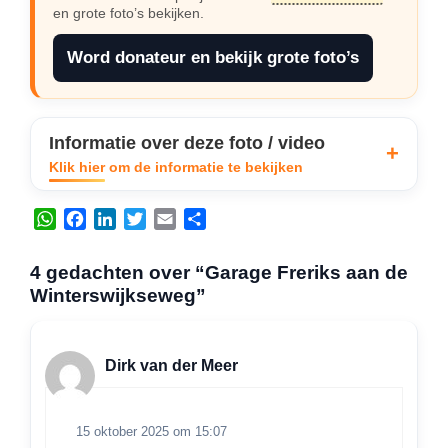
en grote foto’s bekijken.
Word donateur en bekijk grote foto’s
Informatie over deze foto / video
Klik hier om de informatie te bekijken
W
F
L
T
E
D
h
a
i
w
m
e
a
c
n
i
a
l
4 gedachten over “Garage Freriks aan de
t
e
k
t
i
e
Winterswijkseweg”
s
b
e
t
l
n
A
o
d
e
p
o
I
r
Dirk van der Meer
p
k
n
15 oktober 2025 om 15:07