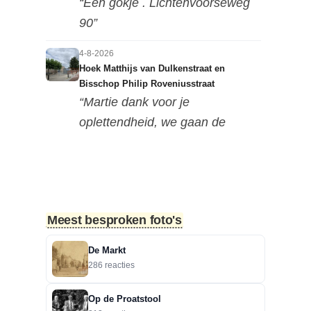
“Een gokje . Lichtenvoorseweg
90”
4-8-2026
Hoek Matthijs van Dulkenstraat en
Bisschop Philip Roveniusstraat
“Martie dank voor je
oplettendheid, we gaan de
huidige foto u...”
3-8-2026
Hoek Matthijs van Dulkenstraat en
Bisschop Philip Roveniusstraat
Meest besproken foto's
“Beste redactie, dit klopt niet. Dit
deel van de landbouwscho...”
De Markt
286 reacties
3-8-2026
Hoek Matthijs van Dulkenstraat en
Op de Proatstool
Bisschop Philip Roveniusstraat