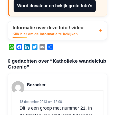
Word donateur en bekijk grote foto’s
Informatie over deze foto / video
Klik hier om de informatie te bekijken
W
F
L
T
E
D
h
a
i
w
m
e
a
c
n
i
a
l
6 gedachten over “Katholieke wandelclub
t
e
k
t
i
e
Groenlo”
s
b
e
t
l
n
A
o
d
e
p
o
I
r
Bezoeker
p
k
n
18 december 2013 om 12:00
Dit is een groep met nummer 21. In