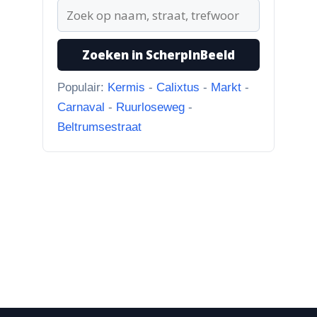
“naar...”
1-8-2026
Zoeken in ScherpInBeeld
Koningssteeg met parkeerterrein
“Van links naar rechts.
Populair:
Kermis
-
Calixtus
-
Markt
-
Achteruitgangen van: voor de
Carnaval
-
Ruurloseweg
-
toren Br...”
Beltrumsestraat