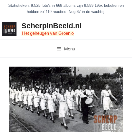
Ga
Statistieken: 9.525 foto's in 669 albums zijn 8.599.195x bekeken en
naar
hebben 57.119 reacties. Nog 87 in de wachtrij.
de
ScherpInBeeld.nl
inhoud
Het geheugen van Groenlo
Menu