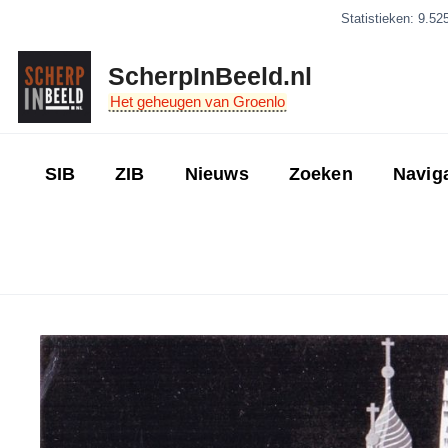
Ga
Statistieken: 9.52
naar
de
ScherpInBeeld.nl
inhoud
Het geheugen van Groenlo
SIB
ZIB
Nieuws
Zoeken
Navig