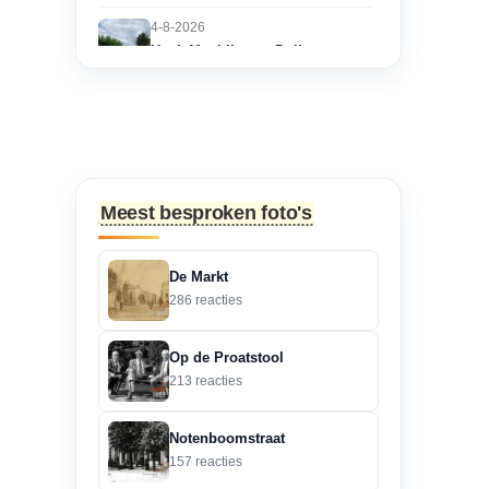
4-8-2026
Hoek Matthijs van Dulkenstraat
en Bisschop Philip
Roveniusstraat
“Martie dank voor je
oplettendheid, we gaan
de huidige foto u...”
Meest besproken foto's
3-8-2026
Hoek Matthijs van Dulkenstraat
De Markt
en Bisschop Philip
286 reacties
Roveniusstraat
“Beste redactie, dit klopt
Op de Proatstool
niet. Dit deel van de
213 reacties
landbouwscho...”
Notenboomstraat
3-8-2026
157 reacties
Hoek Matthijs van Dulkenstraat