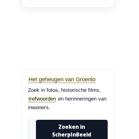
en Bisschop Philip
Roveniusstraat
“Linker foto de
Landbouwschool, rechter
foto De Hoeksteen.”
3-8-2026
Treurbeuk op de Halve Maan
“Marie, dat klopt. Op de
Halve Maan. Echt een
Het geheugen van Groenlo
prachtige boom....”
Zoek in fotos, historische films,
3-8-2026
trefwoorden
en herinneringen van
Treurbeuk op de Halve Maan
inwoners.
“Treurbeuk op het
ravelijn Styrum. Pracht
Zoeken in
boom!”
ScherpInBeeld