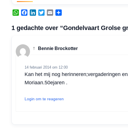
W
F
L
T
E
D
h
a
i
w
m
e
a
c
n
i
a
l
1 gedachte over “Gondelvaart Grolse g
t
e
k
t
i
e
s
b
e
t
l
n
A
o
d
e
†
Bennie Brockotter
p
o
I
r
p
k
n
14 februari 2014 om 12:00
Kan het mij nog herinneren;vergaderingen en
Moriaan.50ejaren .
Login om te reageren