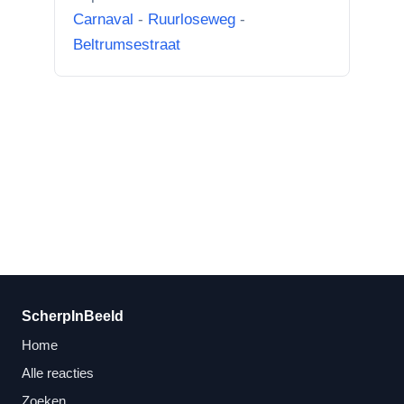
Achteruitgangen van: voor de
Carnaval
-
Ruurloseweg
-
toren Br...”
Beltrumsestraat
ScherpInBeeld
Home
Alle reacties
Zoeken