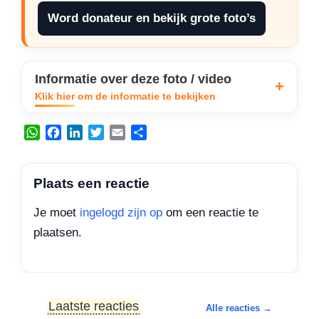
Word donateur en bekijk grote foto’s
Informatie over deze foto / video
Klik hier om de informatie te bekijken
W
F
L
T
E
D
h
a
i
w
m
e
a
c
n
i
a
l
t
e
k
t
i
e
Plaats een reactie
s
b
e
t
l
n
A
o
d
e
Je moet
ingelogd zijn op
om een reactie te
p
o
I
r
plaatsen.
p
k
n
Laatste reacties
Alle reacties →