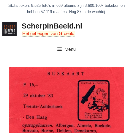
Ga
Statistieken: 9.525 foto's in 669 albums zijn 8.600.160x bekeken en
naar
hebben 57.119 reacties. Nog 87 in de wachtrij.
de
ScherpInBeeld.nl
inhoud
Het geheugen van Groenlo
Menu