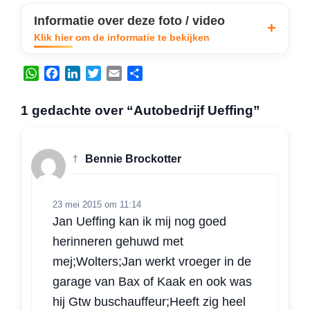
Informatie over deze foto / video
Klik hier om de informatie te bekijken
W
F
L
T
E
D
h
a
i
w
m
e
a
c
n
i
a
l
1 gedachte over “Autobedrijf Ueffing”
t
e
k
t
i
e
s
b
e
t
l
n
A
o
d
e
†
Bennie Brockotter
p
o
I
r
p
k
n
23 mei 2015 om 11:14
Jan Ueffing kan ik mij nog goed
herinneren gehuwd met
mej;Wolters;Jan werkt vroeger in de
garage van Bax of Kaak en ook was
hij Gtw buschauffeur;Heeft zig heel