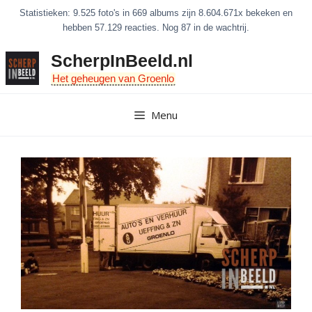
Ga
Statistieken: 9.525 foto's in 669 albums zijn 8.604.671x bekeken en
naar
hebben 57.129 reacties. Nog 87 in de wachtrij.
de
ScherpInBeeld.nl
inhoud
Het geheugen van Groenlo
Menu