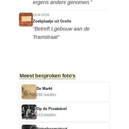
ergens anders genomen.”
10-8-2026
Zoekplaatje uit Grolle
“Betreft t,gebouw aan de
Tramstraat”
9-8-2026
Borculoseweg met rijschool Giezen
“Giezen had deze Peugeots eind
jaren 60 al in de Van Limburg...”
Meest besproken foto's
9-8-2026
De Markt
Borculoseweg met rijschool Giezen
286 reacties
“Beiden zijn Peugeots 404.”
Op de Proatstool
8-8-2026
213 reacties
Bevrijdingslaan en omgeving
“Raymond, dat kan nog wel
Notenboomstraat