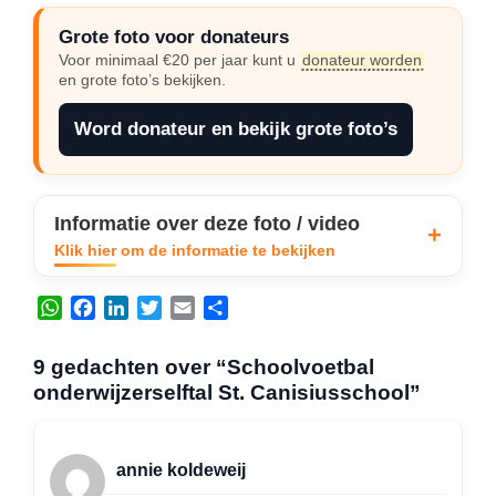
Grote foto voor donateurs
Voor minimaal €20 per jaar kunt u
donateur worden
en grote foto’s bekijken.
Word donateur en bekijk grote foto’s
Informatie over deze foto / video
Klik hier om de informatie te bekijken
W
F
L
T
E
D
h
a
i
w
m
e
a
c
n
i
a
l
9 gedachten over “Schoolvoetbal
t
e
k
t
i
e
onderwijzerselftal St. Canisiusschool”
s
b
e
t
l
n
A
o
d
e
p
o
I
r
annie koldeweij
p
k
n