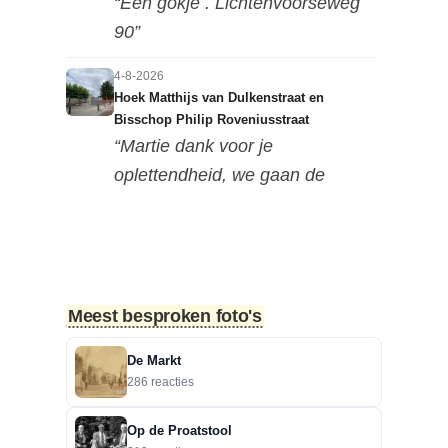
“Een gokje . Lichtenvoorseweg
90”
4-8-2026
Hoek Matthijs van Dulkenstraat en
Bisschop Philip Roveniusstraat
“Martie dank voor je
oplettendheid, we gaan de
huidige foto u...”
3-8-2026
Hoek Matthijs van Dulkenstraat en
Bisschop Philip Roveniusstraat
Meest besproken foto's
“Beste redactie, dit klopt niet. Dit
deel van de landbouwscho...”
De Markt
286 reacties
3-8-2026
Hoek Matthijs van Dulkenstraat en
Op de Proatstool
Bisschop Philip Roveniusstraat