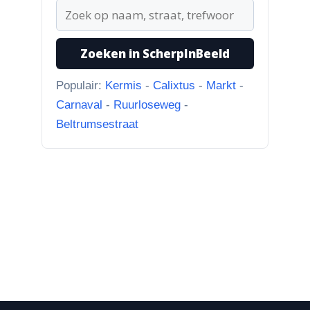
“naar...”
1-8-2026
Zoeken in ScherpInBeeld
Koningssteeg met parkeerterrein
“Van links naar rechts.
Populair:
Kermis
-
Calixtus
-
Markt
-
Achteruitgangen van: voor de
Carnaval
-
Ruurloseweg
-
toren Br...”
Beltrumsestraat