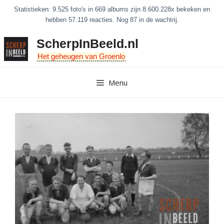
Ga
Statistieken: 9.525 foto's in 669 albums zijn 8.600.228x bekeken en
naar
hebben 57.119 reacties. Nog 87 in de wachtrij.
de
ScherpInBeeld.nl
inhoud
Het geheugen van Groenlo
Menu