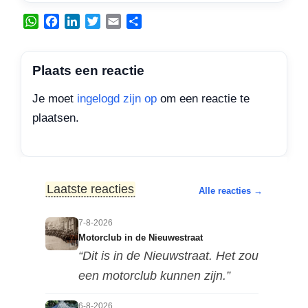
W
F
L
T
E
D
h
a
i
w
m
e
a
c
n
i
a
l
t
e
k
t
i
e
Plaats een reactie
s
b
e
t
l
n
A
o
d
e
Je moet
ingelogd zijn op
om een reactie te
p
o
I
r
plaatsen.
p
k
n
Laatste reacties
Alle reacties →
7-8-2026
Motorclub in de Nieuwestraat
“Dit is in de Nieuwstraat. Het zou
een motorclub kunnen zijn.”
6-8-2026