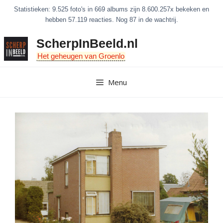
Ga
Statistieken: 9.525 foto's in 669 albums zijn 8.600.257x bekeken en
naar
hebben 57.119 reacties. Nog 87 in de wachtrij.
de
ScherpInBeeld.nl
inhoud
Het geheugen van Groenlo
Menu