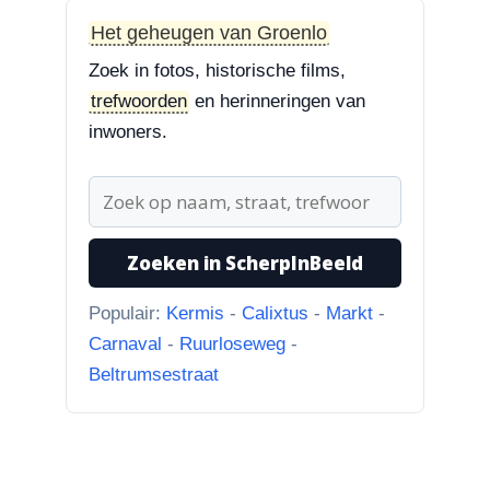
Styrum. Pracht boom!”
Het geheugen van Groenlo
Zoek in fotos, historische films,
3-8-2026
trefwoorden
en herinneringen van
Zoekplaatjes uit Grolle
“Nog een tip. Deze buurman
inwoners.
ging van “Binnen de Grachte
“naar...”
1-8-2026
Zoeken in ScherpInBeeld
Koningssteeg met parkeerterrein
“Van links naar rechts.
Populair:
Kermis
-
Calixtus
-
Markt
-
Achteruitgangen van: voor de
Carnaval
-
Ruurloseweg
-
toren Br...”
Beltrumsestraat