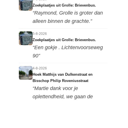
Zoekplaatjes uit Grolle: Brievenbus.
“Raymond, Grolle is groter dan
alleen binnen de grachte.”
5-8-2026
Zoekplaatjes uit Grolle: Brievenbus.
“Een gokje . Lichtenvoorseweg
90”
4-8-2026
Hoek Matthijs van Dulkenstraat en
Bisschop Philip Roveniusstraat
“Martie dank voor je
oplettendheid, we gaan de
huidige foto u...”
3-8-2026
Hoek Matthijs van Dulkenstraat en