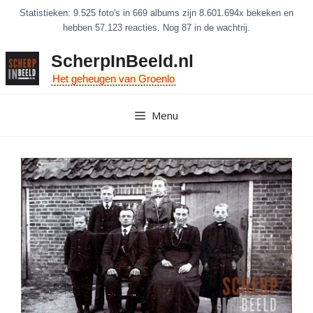
Ga
Statistieken: 9.525 foto's in 669 albums zijn 8.601.694x bekeken en
naar
hebben 57.123 reacties. Nog 87 in de wachtrij.
de
ScherpInBeeld.nl
inhoud
Het geheugen van Groenlo
Menu