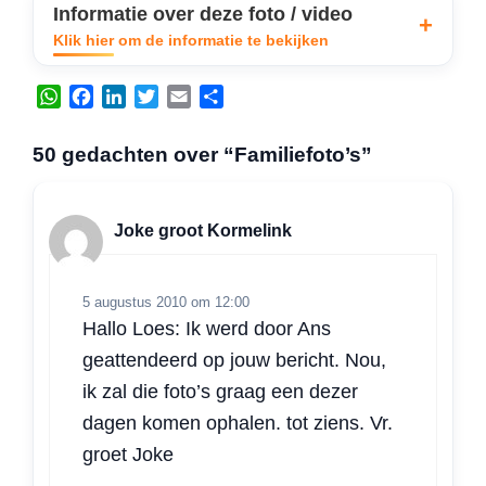
Informatie over deze foto / video
Klik hier om de informatie te bekijken
W
F
L
T
E
D
h
a
i
w
m
e
a
c
n
i
a
l
50 gedachten over “Familiefoto’s”
t
e
k
t
i
e
s
b
e
t
l
n
A
o
d
e
Joke groot Kormelink
p
o
I
r
p
k
n
5 augustus 2010 om 12:00
Hallo Loes: Ik werd door Ans
geattendeerd op jouw bericht. Nou,
ik zal die foto’s graag een dezer
dagen komen ophalen. tot ziens. Vr.
groet Joke