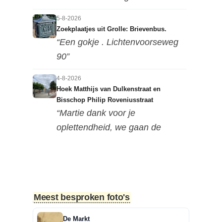
5-8-2026
Zoekplaatjes uit Grolle: Brievenbus.
“Een gokje . Lichtenvoorseweg
90”
4-8-2026
Hoek Matthijs van Dulkenstraat en
Bisschop Philip Roveniusstraat
“Martie dank voor je
oplettendheid, we gaan de
huidige foto u...”
3-8-2026
Hoek Matthijs van Dulkenstraat en
Bisschop Philip Roveniusstraat
Meest besproken foto's
“Beste redactie, dit klopt niet. Dit
deel van de landbouwscho...”
De Markt