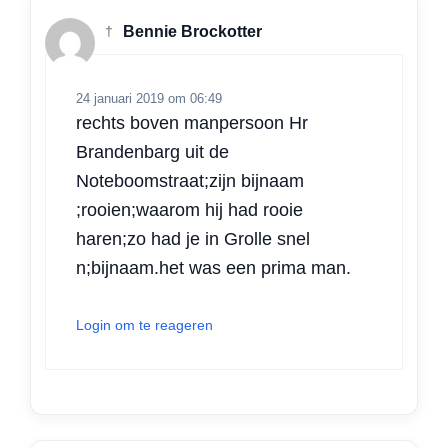
p
o
I
r
†
Bennie Brockotter
p
k
n
24 januari 2019 om 06:49
rechts boven manpersoon Hr
Brandenbarg uit de
Noteboomstraat;zijn bijnaam
;rooien;waarom hij had rooie
haren;zo had je in Grolle snel
n;bijnaam.het was een prima man.
Login om te reageren