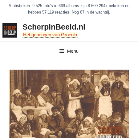
Ga
Statistieken: 9.525 foto's in 669 albums zijn 8.600.294x bekeken en
naar
hebben 57.119 reacties. Nog 87 in de wachtrij.
de
ScherpInBeeld.nl
inhoud
Het geheugen van Groenlo
Menu