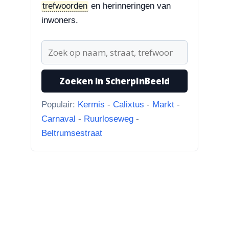
trefwoorden
en herinneringen van
Zoekplaatjes uit Grolle
“Nog een tip. Deze buurman
inwoners.
ging van “Binnen de Grachte
“naar...”
1-8-2026
Zoeken in ScherpInBeeld
Koningssteeg met parkeerterrein
“Van links naar rechts.
Populair:
Kermis
-
Calixtus
-
Markt
-
Achteruitgangen van: voor de
Carnaval
-
Ruurloseweg
-
toren Br...”
Beltrumsestraat