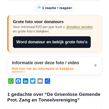
1 reactie • reageer
Grote foto voor donateurs
Voor minimaal €20 per jaar kunt u
donateur worden
en grote foto’s bekijken.
Word donateur en bekijk grote foto’s
Informatie over deze foto / video
Klik hier om de informatie te bekijken
W
F
L
T
E
D
h
a
i
w
m
e
a
c
n
i
a
l
1 gedachte over “De Groenlose Gemende
t
e
k
t
i
e
Prot. Zang en Toneelvereniging”
s
b
e
t
l
n
A
o
d
e