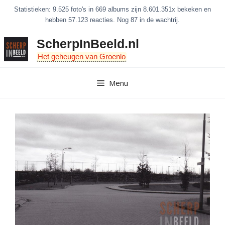
Ga
Statistieken: 9.525 foto's in 669 albums zijn 8.601.351x bekeken en
naar
hebben 57.123 reacties. Nog 87 in de wachtrij.
de
ScherpInBeeld.nl
inhoud
Het geheugen van Groenlo
Menu