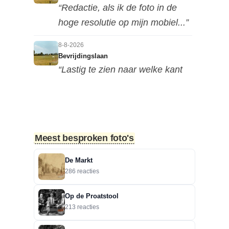
“Redactie, als ik de foto in de
hoge resolutie op mijn mobiel...”
8-8-2026
Bevrijdingslaan
“Lastig te zien naar welke kant
deze foto is genomen, maar ik...”
7-8-2026
Motorclub in de Nieuwestraat
“Dit is in de Nieuwstraat. Het zou
Meest besproken foto's
een motorclub kunnen zijn.”
De Markt
6-8-2026
286 reacties
Zoekplaatjes uit Grolle: Brievenbus.
“Raymond, Grolle is groter dan
Op de Proatstool
alleen binnen de grachte.”
213 reacties