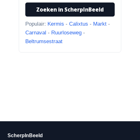
Hoek Matthijs van Dulkenstraat en
Zoeken in ScherpInBeeld
Bisschop Philip Roveniusstraat
“Linker foto de Landbouwschool,
Populair:
Kermis
-
Calixtus
-
Markt
-
rechter foto De Hoeksteen.”
Carnaval
-
Ruurloseweg
-
Beltrumsestraat
ScherpInBeeld