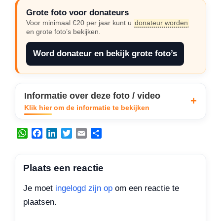
Grote foto voor donateurs
Voor minimaal €20 per jaar kunt u
donateur worden
en grote foto’s bekijken.
Word donateur en bekijk grote foto’s
Informatie over deze foto / video
Klik hier om de informatie te bekijken
W
F
L
T
E
D
h
a
i
w
m
e
a
c
n
i
a
l
t
e
k
t
i
e
Plaats een reactie
s
b
e
t
l
n
A
o
d
e
Je moet
ingelogd zijn op
om een reactie te
p
o
I
r
plaatsen.
p
k
n