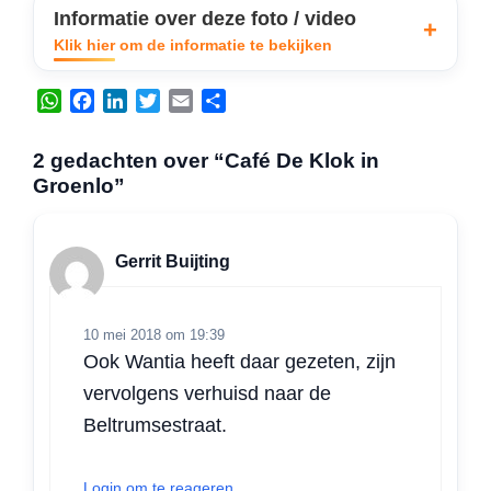
Informatie over deze foto / video
Klik hier om de informatie te bekijken
W
F
L
T
E
D
h
a
i
w
m
e
a
c
n
i
a
l
2 gedachten over “Café De Klok in
t
e
k
t
i
e
Groenlo”
s
b
e
t
l
n
A
o
d
e
p
o
I
r
Gerrit Buijting
p
k
n
10 mei 2018 om 19:39
Ook Wantia heeft daar gezeten, zijn
vervolgens verhuisd naar de
Beltrumsestraat.
Login om te reageren