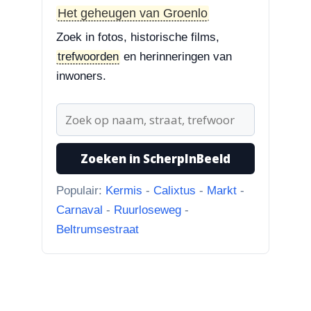
Styrum. Pracht boom!”
Het geheugen van Groenlo
Zoek in fotos, historische films,
3-8-2026
trefwoorden
en herinneringen van
Zoekplaatjes uit Grolle
“Nog een tip. Deze buurman
inwoners.
ging van “Binnen de Grachte
“naar...”
1-8-2026
Zoeken in ScherpInBeeld
Koningssteeg met parkeerterrein
“Van links naar rechts.
Populair:
Kermis
-
Calixtus
-
Markt
-
Achteruitgangen van: voor de
Carnaval
-
Ruurloseweg
-
toren Br...”
Beltrumsestraat