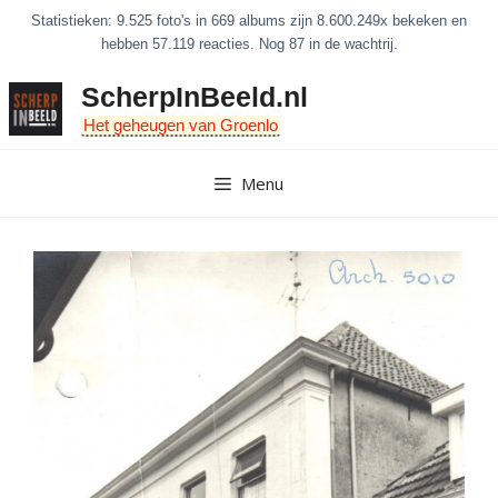
Ga
Statistieken: 9.525 foto's in 669 albums zijn 8.600.249x bekeken en
naar
hebben 57.119 reacties. Nog 87 in de wachtrij.
de
ScherpInBeeld.nl
inhoud
Het geheugen van Groenlo
Menu