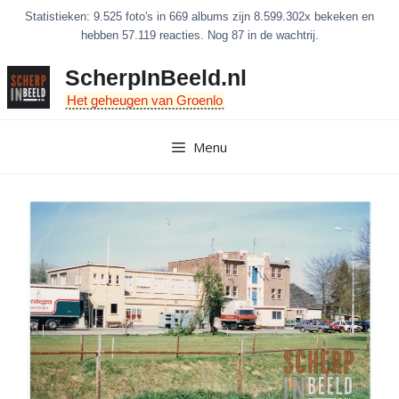
Ga
Statistieken: 9.525 foto's in 669 albums zijn 8.599.302x bekeken en
naar
hebben 57.119 reacties. Nog 87 in de wachtrij.
de
ScherpInBeeld.nl
inhoud
Het geheugen van Groenlo
Menu