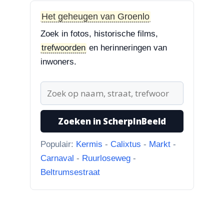
“Treurbeuk op het ravelijn
Styrum. Pracht boom!”
Het geheugen van Groenlo
Zoek in fotos, historische films,
3-8-2026
trefwoorden
en herinneringen van
Zoekplaatjes uit Grolle
“Nog een tip. Deze buurman
inwoners.
ging van “Binnen de Grachte
“naar...”
1-8-2026
Zoeken in ScherpInBeeld
Koningssteeg met parkeerterrein
“Van links naar rechts.
Populair:
Kermis
-
Calixtus
-
Markt
-
Achteruitgangen van: voor de
Carnaval
-
Ruurloseweg
-
toren Br...”
Beltrumsestraat