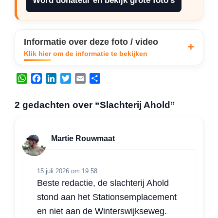
Word donateur en bekijk grote foto’s
Informatie over deze foto / video
Klik hier om de informatie te bekijken
W
F
L
T
E
D
h
a
i
w
m
e
a
c
n
i
a
l
2 gedachten over “Slachterij Ahold”
t
e
k
t
i
e
s
b
e
t
l
n
A
o
d
e
Martie Rouwmaat
p
o
I
r
p
k
n
15 juli 2026 om 19:58
Beste redactie, de slachterij Ahold
stond aan het Stationsemplacement
en niet aan de Winterswijkseweg.