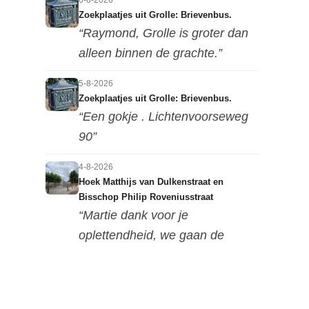
Zoekplaatjes uit Grolle: Brievenbus.
“Raymond, Grolle is groter dan
alleen binnen de grachte.”
5-8-2026
Zoekplaatjes uit Grolle: Brievenbus.
“Een gokje . Lichtenvoorseweg
90”
4-8-2026
Hoek Matthijs van Dulkenstraat en
Bisschop Philip Roveniusstraat
“Martie dank voor je
oplettendheid, we gaan de
huidige foto u...”
3-8-2026
Hoek Matthijs van Dulkenstraat en