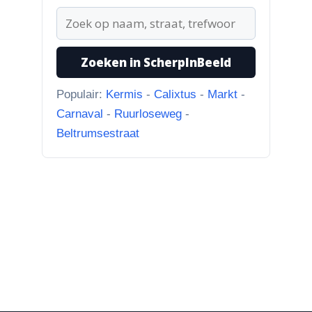
“naar...”
1-8-2026
Zoeken in ScherpInBeeld
Koningssteeg met parkeerterrein
“Van links naar rechts.
Populair:
Kermis
-
Calixtus
-
Markt
-
Achteruitgangen van: voor de
Carnaval
-
Ruurloseweg
-
toren Br...”
Beltrumsestraat