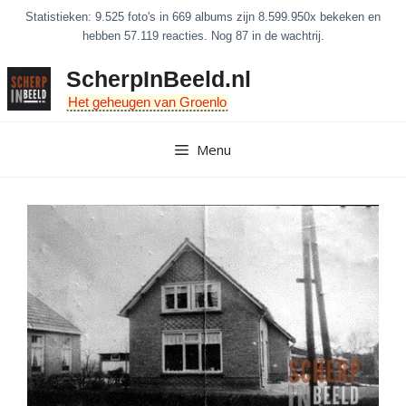
Ga
Statistieken: 9.525 foto's in 669 albums zijn 8.599.950x bekeken en
naar
hebben 57.119 reacties. Nog 87 in de wachtrij.
de
ScherpInBeeld.nl
inhoud
Het geheugen van Groenlo
Menu