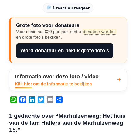
1 reactie • reageer
Grote foto voor donateurs
Voor minimaal €20 per jaar kunt u
donateur worden
en grote foto’s bekijken.
Word donateur en bekijk grote foto’s
Informatie over deze foto / video
Klik hier om de informatie te bekijken
W
F
L
T
E
D
h
a
i
w
m
e
a
c
n
i
a
l
1 gedachte over “Marhulzenweg: Het huis
t
e
k
t
i
e
van de fam Hallers aan de Marhulzenweg
s
b
e
t
l
n
15.”
A
o
d
e