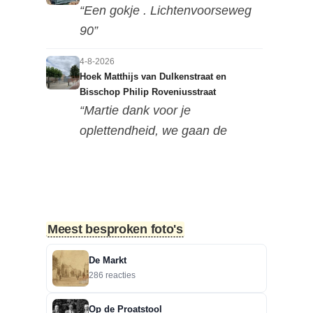
“Een gokje . Lichtenvoorseweg
90”
4-8-2026
Hoek Matthijs van Dulkenstraat en
Bisschop Philip Roveniusstraat
“Martie dank voor je
oplettendheid, we gaan de
huidige foto u...”
3-8-2026
Hoek Matthijs van Dulkenstraat en
Bisschop Philip Roveniusstraat
Meest besproken foto's
“Beste redactie, dit klopt niet. Dit
deel van de landbouwscho...”
De Markt
286 reacties
3-8-2026
Hoek Matthijs van Dulkenstraat en
Op de Proatstool
Bisschop Philip Roveniusstraat