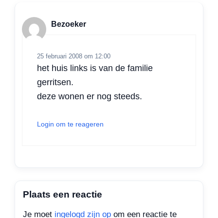
p
o
I
r
p
k
n
Bezoeker
25 februari 2008 om 12:00
het huis links is van de familie
gerritsen.
deze wonen er nog steeds.
Login om te reageren
Plaats een reactie
Je moet
ingelogd zijn op
om een reactie te