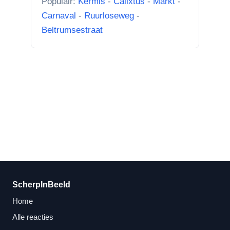
Populair:
Kermis
-
Calixtus
-
Markt
-
Carnaval
-
Ruurloseweg
-
Beltrumsestraat
ScherpInBeeld
Home
Alle reacties