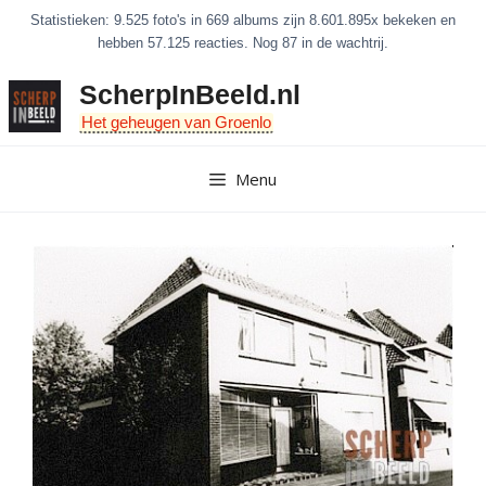
Ga
Statistieken: 9.525 foto's in 669 albums zijn 8.601.895x bekeken en
naar
hebben 57.125 reacties. Nog 87 in de wachtrij.
de
ScherpInBeeld.nl
inhoud
Het geheugen van Groenlo
Menu