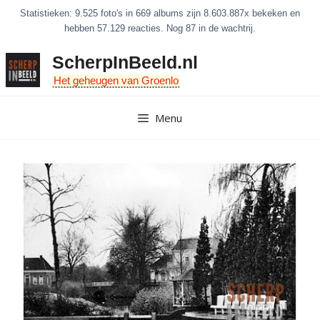
Ga
Statistieken: 9.525 foto's in 669 albums zijn 8.603.887x bekeken en
naar
hebben 57.129 reacties. Nog 87 in de wachtrij.
de
ScherpInBeeld.nl
inhoud
Het geheugen van Groenlo
Menu