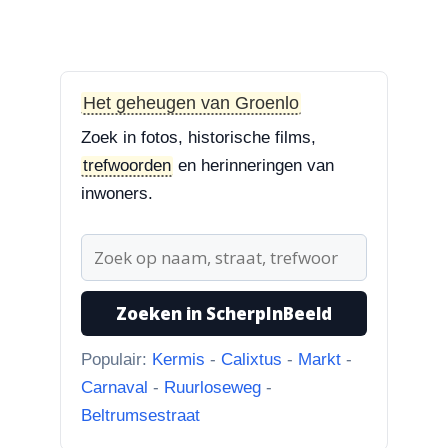
van fam. Borgijink was ,aan
de...”
8-8-2026
Het geheugen van Groenlo
Bevrijdingslaan en omgeving
“Redactie, als ik de foto in de
Zoek in fotos, historische films,
hoge resolutie op mijn mobiel...”
trefwoorden
en herinneringen van
inwoners.
8-8-2026
Bevrijdingslaan en omgeving
“Lastig te zien naar welke kant
deze foto is genomen, maar ik...”
Zoeken in ScherpInBeeld
Populair:
Kermis
-
Calixtus
-
Markt
-
Carnaval
-
Ruurloseweg
-
Beltrumsestraat