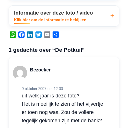
Informatie over deze foto / video
Klik hier om de informatie te bekijken
W
F
L
T
E
D
h
a
i
w
m
e
a
c
n
i
a
l
1 gedachte over “De Potkuil”
t
e
k
t
i
e
s
b
e
t
l
n
A
o
d
e
Bezoeker
p
o
I
r
p
k
n
9 oktober 2007 om 12:00
uit welk jaar is deze foto?
Het is moeilijk te zien of het vijvertje
er toen nog was. Zou de voliere
tegelijk gekomen zijn met de bank?