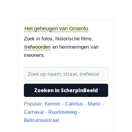
“Martie dank voor je
oplettendheid, we gaan de
huidige foto u...”
Het geheugen van Groenlo
3-8-2026
Zoek in fotos, historische films,
Hoek Matthijs van Dulkenstraat en
trefwoorden
en herinneringen van
Bisschop Philip Roveniusstraat
inwoners.
“Beste redactie, dit klopt niet. Dit
deel van de landbouwscho...”
3-8-2026
Hoek Matthijs van Dulkenstraat en
Zoeken in ScherpInBeeld
Bisschop Philip Roveniusstraat
“Linker foto de Landbouwschool,
Populair:
Kermis
-
Calixtus
-
Markt
-
rechter foto De Hoeksteen.”
Carnaval
-
Ruurloseweg
-
Beltrumsestraat