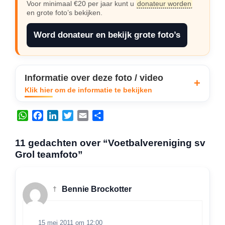
Voor minimaal €20 per jaar kunt u
donateur worden
en grote foto’s bekijken.
Word donateur en bekijk grote foto’s
Informatie over deze foto / video
Klik hier om de informatie te bekijken
W
F
L
T
E
D
h
a
i
w
m
e
a
c
n
i
a
l
11 gedachten over “Voetbalvereniging sv
t
e
k
t
i
e
Grol teamfoto”
s
b
e
t
l
n
A
o
d
e
p
o
I
r
†
Bennie Brockotter
p
k
n
15 mei 2011 om 12:00