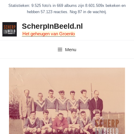
Ga
Statistieken: 9.525 foto's in 669 albums zijn 8.601.509x bekeken en
naar
hebben 57.123 reacties. Nog 87 in de wachtrij.
de
ScherpInBeeld.nl
inhoud
Het geheugen van Groenlo
Menu