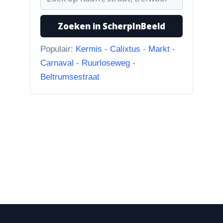
3-8-2026
Treurbeuk op de Halve Maan
Zoeken in ScherpInBeeld
“Marie, dat klopt. Op de Halve
Maan. Echt een prachtige
Populair:
Kermis
-
Calixtus
-
Markt
-
boom....”
Carnaval
-
Ruurloseweg
-
Beltrumsestraat