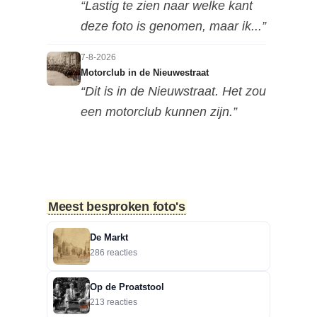
“Lastig te zien naar welke kant
deze foto is genomen, maar ik...”
7-8-2026
Motorclub in de Nieuwestraat
“Dit is in de Nieuwstraat. Het zou
een motorclub kunnen zijn.”
6-8-2026
Zoekplaatjes uit Grolle: Brievenbus.
“Raymond, Grolle is groter dan
alleen binnen de grachte.”
Meest besproken foto's
5-8-2026
De Markt
Zoekplaatjes uit Grolle: Brievenbus.
286 reacties
“Een gokje . Lichtenvoorseweg
90”
Op de Proatstool
213 reacties
4-8-2026