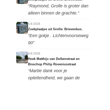
“Raymond, Grolle is groter dan
alleen binnen de grachte.”
5-8-2026
Zoekplaatjes uit Grolle: Brievenbus.
“Een gokje . Lichtenvoorseweg
90”
4-8-2026
Hoek Matthijs van Dulkenstraat en
Bisschop Philip Roveniusstraat
“Martie dank voor je
oplettendheid, we gaan de
huidige foto u...”
3-8-2026
Hoek Matthijs van Dulkenstraat en
Bisschop Philip Roveniusstraat