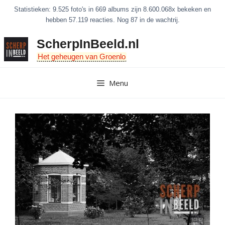
Ga
Statistieken: 9.525 foto's in 669 albums zijn 8.600.068x bekeken en
naar
hebben 57.119 reacties. Nog 87 in de wachtrij.
de
ScherpInBeeld.nl
inhoud
Het geheugen van Groenlo
Menu