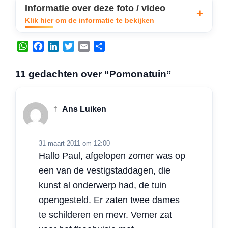
Informatie over deze foto / video
Klik hier om de informatie te bekijken
W
F
L
T
E
D
h
a
i
w
m
e
a
c
n
i
a
l
11 gedachten over “Pomonatuin”
t
e
k
t
i
e
s
b
e
t
l
n
A
o
d
e
†
Ans Luiken
p
o
I
r
p
k
n
31 maart 2011 om 12:00
Hallo Paul, afgelopen zomer was op
een van de vestigstaddagen, die
kunst al onderwerp had, de tuin
opengesteld. Er zaten twee dames
te schilderen en mevr. Vemer zat