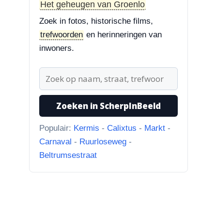
Styrum. Pracht boom!”
Het geheugen van Groenlo
Zoek in fotos, historische films,
3-8-2026
trefwoorden
en herinneringen van
Zoekplaatjes uit Grolle
“Nog een tip. Deze buurman
inwoners.
ging van “Binnen de Grachte
“naar...”
1-8-2026
Zoeken in ScherpInBeeld
Koningssteeg met parkeerterrein
“Van links naar rechts.
Populair:
Kermis
-
Calixtus
-
Markt
-
Achteruitgangen van: voor de
Carnaval
-
Ruurloseweg
-
toren Br...”
Beltrumsestraat