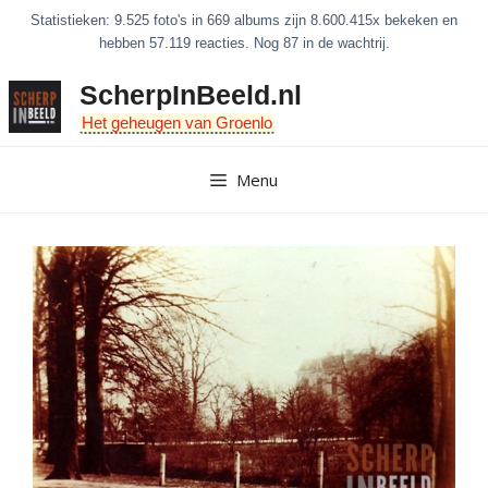
Ga
Statistieken: 9.525 foto's in 669 albums zijn 8.600.415x bekeken en
naar
hebben 57.119 reacties. Nog 87 in de wachtrij.
de
ScherpInBeeld.nl
inhoud
Het geheugen van Groenlo
Menu