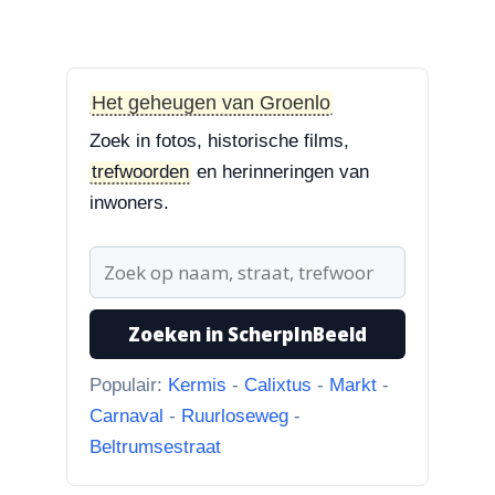
3-8-2026
Treurbeuk op de Halve Maan
“Treurbeuk op het ravelijn
Styrum. Pracht boom!”
Het geheugen van Groenlo
Zoek in fotos, historische films,
3-8-2026
trefwoorden
en herinneringen van
Zoekplaatjes uit Grolle
“Nog een tip. Deze buurman
inwoners.
ging van “Binnen de Grachte
“naar...”
1-8-2026
Zoeken in ScherpInBeeld
Koningssteeg met parkeerterrein
“Van links naar rechts.
Populair:
Kermis
-
Calixtus
-
Markt
-
Achteruitgangen van: voor de
Carnaval
-
Ruurloseweg
-
toren Br...”
Beltrumsestraat