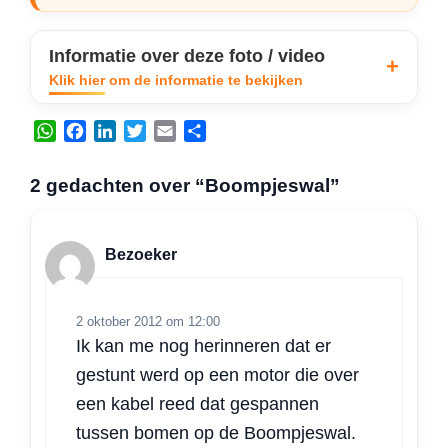
Informatie over deze foto / video
Klik hier om de informatie te bekijken
W
F
L
T
E
D
h
a
i
w
m
e
a
c
n
i
a
l
2 gedachten over “Boompjeswal”
t
e
k
t
i
e
s
b
e
t
l
n
A
o
d
e
Bezoeker
p
o
I
r
p
k
n
2 oktober 2012 om 12:00
Ik kan me nog herinneren dat er
gestunt werd op een motor die over
een kabel reed dat gespannen
tussen bomen op de Boompjeswal.