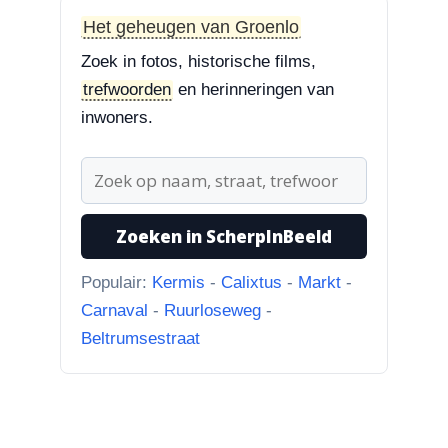
Styrum. Pracht boom!”
Het geheugen van Groenlo
Zoek in fotos, historische films,
3-8-2026
trefwoorden
en herinneringen van
Zoekplaatjes uit Grolle
“Nog een tip. Deze buurman
inwoners.
ging van “Binnen de Grachte
“naar...”
1-8-2026
Zoeken in ScherpInBeeld
Koningssteeg met parkeerterrein
“Van links naar rechts.
Populair:
Kermis
-
Calixtus
-
Markt
-
Achteruitgangen van: voor de
Carnaval
-
Ruurloseweg
-
toren Br...”
Beltrumsestraat