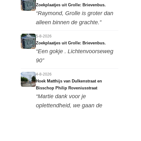
Zoekplaatjes uit Grolle: Brievenbus.
“Raymond, Grolle is groter dan
alleen binnen de grachte.”
5-8-2026
Zoekplaatjes uit Grolle: Brievenbus.
“Een gokje . Lichtenvoorseweg
90”
4-8-2026
Hoek Matthijs van Dulkenstraat en
Bisschop Philip Roveniusstraat
“Martie dank voor je
oplettendheid, we gaan de
huidige foto u...”
3-8-2026
Hoek Matthijs van Dulkenstraat en