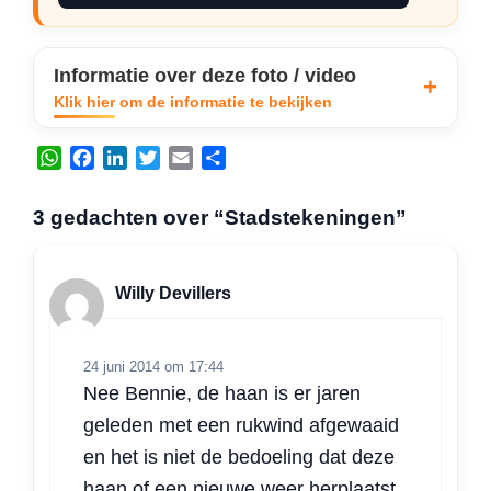
Informatie over deze foto / video
Klik hier om de informatie te bekijken
W
F
L
T
E
D
h
a
i
w
m
e
a
c
n
i
a
l
3 gedachten over “Stadstekeningen”
t
e
k
t
i
e
s
b
e
t
l
n
A
o
d
e
Willy Devillers
p
o
I
r
p
k
n
24 juni 2014 om 17:44
Nee Bennie, de haan is er jaren
geleden met een rukwind afgewaaid
en het is niet de bedoeling dat deze
haan of een nieuwe weer herplaatst