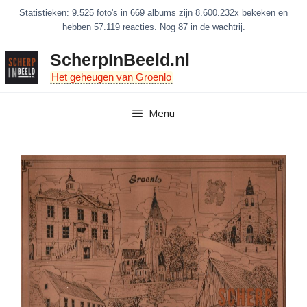
Ga
Statistieken: 9.525 foto's in 669 albums zijn 8.600.232x bekeken en
naar
hebben 57.119 reacties. Nog 87 in de wachtrij.
de
ScherpInBeeld.nl
inhoud
Het geheugen van Groenlo
Menu