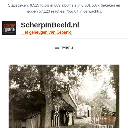
Ga
Statistieken: 9.525 foto's in 669 albums zijn 8.601.587x bekeken en
naar
hebben 57.123 reacties. Nog 87 in de wachtrij.
de
ScherpInBeeld.nl
inhoud
Het geheugen van Groenlo
Menu