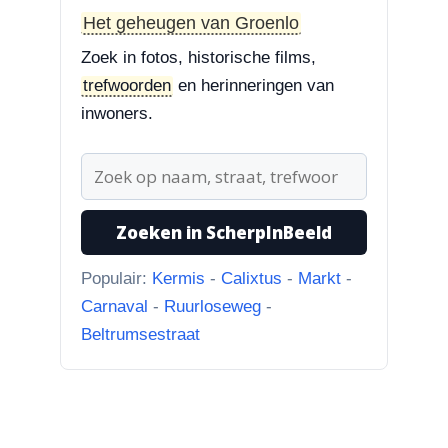
huidige foto u...”
Het geheugen van Groenlo
3-8-2026
Zoek in fotos, historische films,
Hoek Matthijs van Dulkenstraat en
trefwoorden
en herinneringen van
Bisschop Philip Roveniusstraat
inwoners.
“Beste redactie, dit klopt niet. Dit
deel van de landbouwscho...”
3-8-2026
Hoek Matthijs van Dulkenstraat en
Zoeken in ScherpInBeeld
Bisschop Philip Roveniusstraat
“Linker foto de Landbouwschool,
Populair:
Kermis
-
Calixtus
-
Markt
-
rechter foto De Hoeksteen.”
Carnaval
-
Ruurloseweg
-
Beltrumsestraat