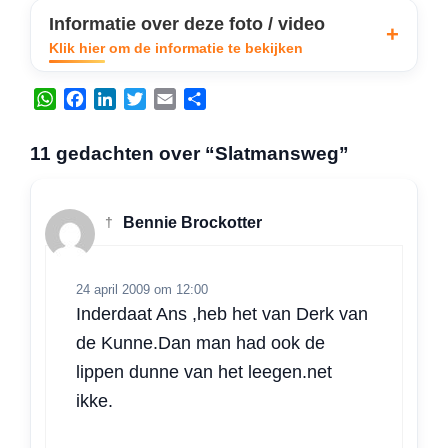
Informatie over deze foto / video
Klik hier om de informatie te bekijken
W
F
L
T
E
D
h
a
i
w
m
e
a
c
n
i
a
l
11 gedachten over “Slatmansweg”
t
e
k
t
i
e
s
b
e
t
l
n
A
o
d
e
†
Bennie Brockotter
p
o
I
r
p
k
n
24 april 2009 om 12:00
Inderdaat Ans ,heb het van Derk van
de Kunne.Dan man had ook de
lippen dunne van het leegen.net
ikke.