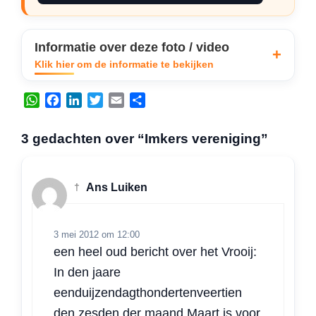
Informatie over deze foto / video
Klik hier om de informatie te bekijken
W
F
L
T
E
D
h
a
i
w
m
e
a
c
n
i
a
l
3 gedachten over “Imkers vereniging”
t
e
k
t
i
e
s
b
e
t
l
n
A
o
d
e
†
Ans Luiken
p
o
I
r
p
k
n
3 mei 2012 om 12:00
een heel oud bericht over het Vrooij:
In den jaare
eenduijzendagthondertenveertien
den zesden der maand Maart is voor