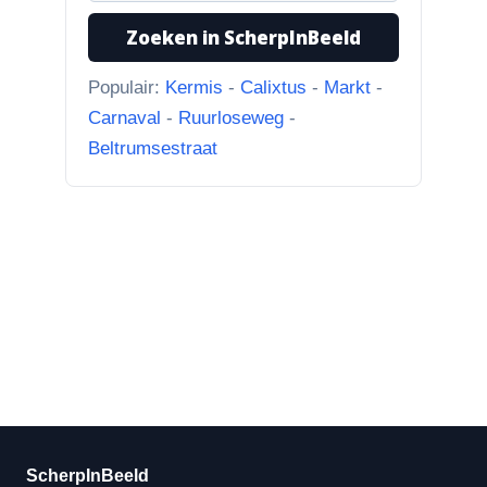
huidige foto u...”
Zoeken in ScherpInBeeld
Populair:
Kermis
-
Calixtus
-
Markt
-
Carnaval
-
Ruurloseweg
-
Beltrumsestraat
ScherpInBeeld