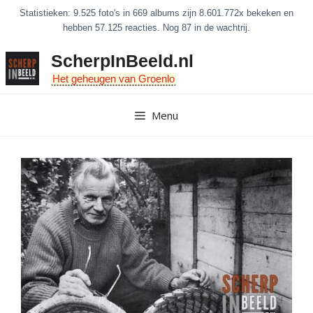
Ga
Statistieken: 9.525 foto's in 669 albums zijn 8.601.772x bekeken en
naar
hebben 57.125 reacties. Nog 87 in de wachtrij.
de
ScherpInBeeld.nl
inhoud
Het geheugen van Groenlo
Menu