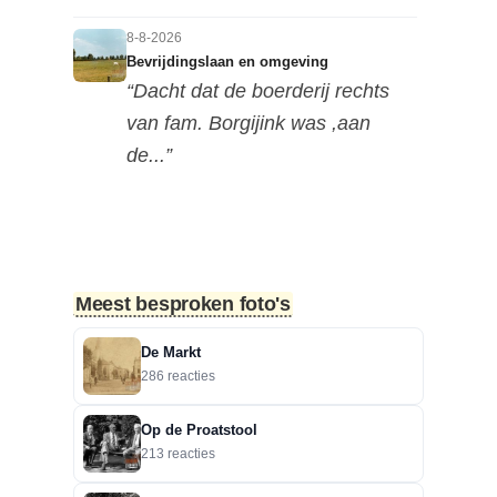
8-8-2026
Bevrijdingslaan en omgeving
“Dacht dat de boerderij rechts
van fam. Borgijink was ,aan
de...”
8-8-2026
Bevrijdingslaan en omgeving
“Redactie, als ik de foto in de
hoge resolutie op mijn mobiel...”
Meest besproken foto's
8-8-2026
De Markt
Bevrijdingslaan en omgeving
286 reacties
“Lastig te zien naar welke kant
deze foto is genomen, maar ik...”
Op de Proatstool
213 reacties
7-8-2026
Motorclub in de Nieuwestraat