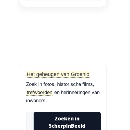
en Bisschop Philip
Roveniusstraat
“Linker foto de
Landbouwschool, rechter
foto De Hoeksteen.”
3-8-2026
Treurbeuk op de Halve Maan
“Marie, dat klopt. Op de
Halve Maan. Echt een
Het geheugen van Groenlo
prachtige boom....”
Zoek in fotos, historische films,
3-8-2026
trefwoorden
en herinneringen van
Treurbeuk op de Halve Maan
inwoners.
“Treurbeuk op het
ravelijn Styrum. Pracht
Zoeken in
boom!”
ScherpInBeeld