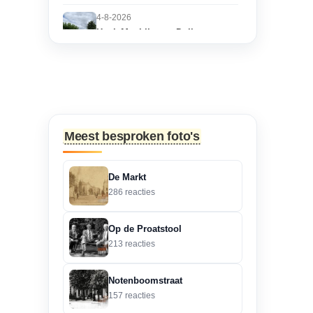
4-8-2026
Hoek Matthijs van Dulkenstraat
en Bisschop Philip
Roveniusstraat
“Martie dank voor je
oplettendheid, we gaan
de huidige foto u...”
Meest besproken foto's
3-8-2026
Hoek Matthijs van Dulkenstraat
De Markt
en Bisschop Philip
286 reacties
Roveniusstraat
“Beste redactie, dit klopt
Op de Proatstool
niet. Dit deel van de
213 reacties
landbouwscho...”
Notenboomstraat
3-8-2026
157 reacties
Hoek Matthijs van Dulkenstraat