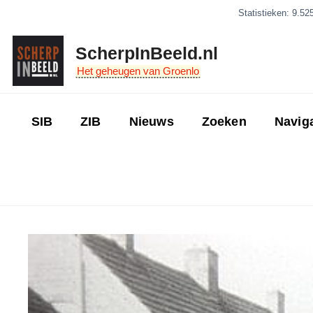
Ga
Statistieken: 9.52
naar
de
ScherpInBeeld.nl
inhoud
Het geheugen van Groenlo
SIB
ZIB
Nieuws
Zoeken
Navig