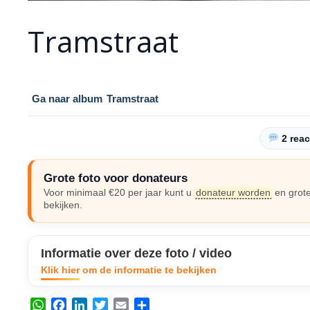
Tramstraat
Ga naar album
Tramstraat
2 reac
Grote foto voor donateurs
Voor minimaal €20 per jaar kunt u
donateur worden
en grote
bekijken.
Informatie over deze foto / video
Klik hier om de informatie te bekijken
W
F
L
T
E
D