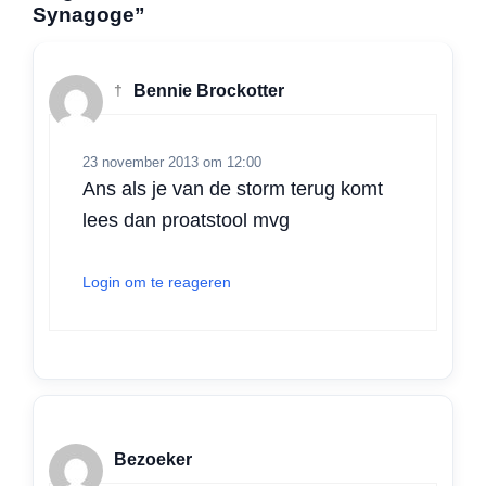
t
e
k
t
i
e
Synagoge”
s
b
e
t
l
n
A
o
d
e
p
o
I
r
†
Bennie Brockotter
p
k
n
23 november 2013 om 12:00
Ans als je van de storm terug komt
lees dan proatstool mvg
Login om te reageren
Bezoeker