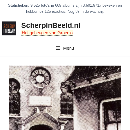
Ga
Statistieken: 9.525 foto's in 669 albums zijn 8.601.971x bekeken en
naar
hebben 57.125 reacties. Nog 87 in de wachtrij.
de
ScherpInBeeld.nl
inhoud
Het geheugen van Groenlo
Menu