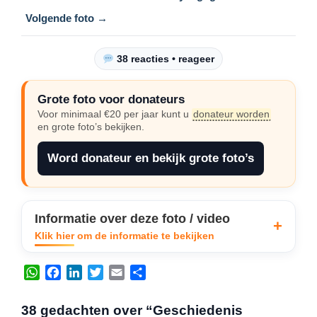
Volgende foto →
38 reacties • reageer
Grote foto voor donateurs
Voor minimaal €20 per jaar kunt u
donateur worden
en grote foto’s bekijken.
Word donateur en bekijk grote foto’s
Informatie over deze foto / video
Klik hier om de informatie te bekijken
W
F
L
T
E
D
h
a
i
w
m
e
a
c
n
i
a
l
38 gedachten over “Geschiedenis