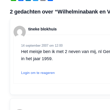
h
a
i
w
m
e
a
c
n
i
a
l
2 gedachten over “Wilhelminabank en 
t
e
k
t
i
e
s
b
e
t
l
n
A
o
d
e
tineke blokhuis
p
o
I
r
p
k
n
14 september 2007 om 12:00
Het meisje ben ik met 2 neven van mij, nl G
in het jaar 1959.
Login om te reageren