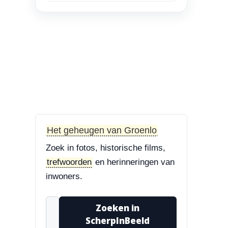
en Bisschop Philip
Roveniusstraat
“Linker foto de
Landbouwschool, rechter
foto De Hoeksteen.”
3-8-2026
Treurbeuk op de Halve Maan
“Marie, dat klopt. Op de
Halve Maan. Echt een
Het geheugen van Groenlo
prachtige boom....”
Zoek in fotos, historische films,
3-8-2026
trefwoorden
en herinneringen van
Treurbeuk op de Halve Maan
inwoners.
“Treurbeuk op het
ravelijn Styrum. Pracht
Zoeken in
boom!”
ScherpInBeeld