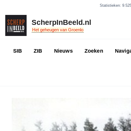
Ga
Statistieken: 9.52
naar
de
ScherpInBeeld.nl
inhoud
Het geheugen van Groenlo
SIB
ZIB
Nieuws
Zoeken
Navig