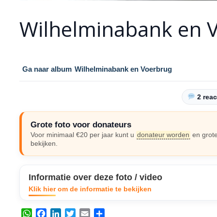
Wilhelminabank en 
Ga naar album
Wilhelminabank en Voerbrug
2 reac
Grote foto voor donateurs
Voor minimaal €20 per jaar kunt u
donateur worden
en grote
bekijken.
Informatie over deze foto / video
Klik hier om de informatie te bekijken
W
F
L
T
E
D