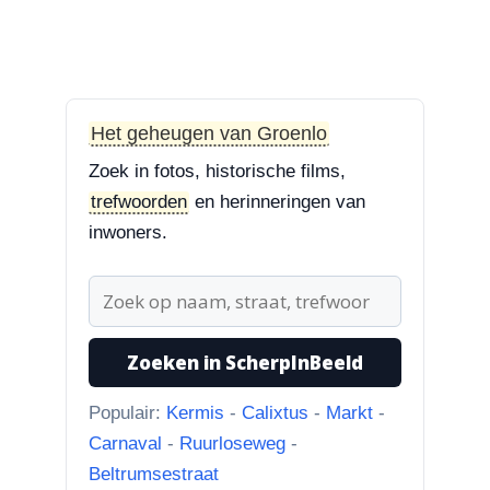
van fam. Borgijink was ,aan
de...”
8-8-2026
Het geheugen van Groenlo
Bevrijdingslaan en omgeving
“Redactie, als ik de foto in de
Zoek in fotos, historische films,
hoge resolutie op mijn mobiel...”
trefwoorden
en herinneringen van
inwoners.
8-8-2026
Bevrijdingslaan en omgeving
“Lastig te zien naar welke kant
deze foto is genomen, maar ik...”
Zoeken in ScherpInBeeld
Populair:
Kermis
-
Calixtus
-
Markt
-
Carnaval
-
Ruurloseweg
-
Beltrumsestraat