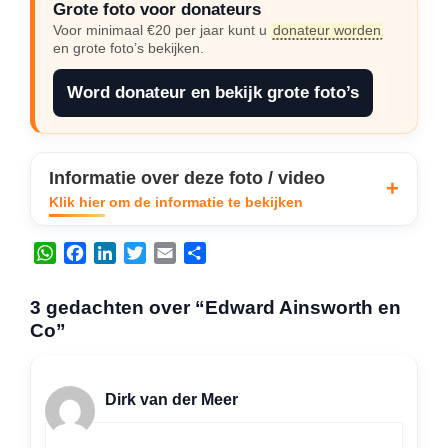
Grote foto voor donateurs
Voor minimaal €20 per jaar kunt u
donateur worden
en grote foto’s bekijken.
Word donateur en bekijk grote foto’s
Informatie over deze foto / video
Klik hier om de informatie te bekijken
W
F
L
T
E
D
h
a
i
w
m
e
a
c
n
i
a
l
3 gedachten over “Edward Ainsworth en
t
e
k
t
i
e
Co”
s
b
e
t
l
n
A
o
d
e
p
o
I
r
Dirk van der Meer
p
k
n