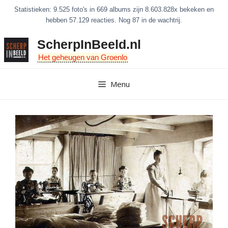
Ga
Statistieken: 9.525 foto's in 669 albums zijn 8.603.828x bekeken en
naar
hebben 57.129 reacties. Nog 87 in de wachtrij.
de
ScherpInBeeld.nl
inhoud
Het geheugen van Groenlo
Menu