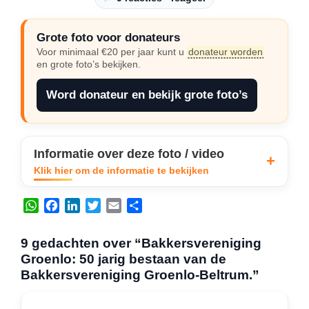
Grote foto voor donateurs
Voor minimaal €20 per jaar kunt u
donateur worden
en grote foto’s bekijken.
Word donateur en bekijk grote foto’s
Informatie over deze foto / video
Klik hier om de informatie te bekijken
W
F
L
T
E
D
h
a
i
w
m
e
a
c
n
i
a
l
9 gedachten over “Bakkersvereniging
t
e
k
t
i
e
Groenlo: 50 jarig bestaan van de
s
b
e
t
l
n
Bakkersvereniging Groenlo-Beltrum.”
A
o
d
e
p
o
I
r