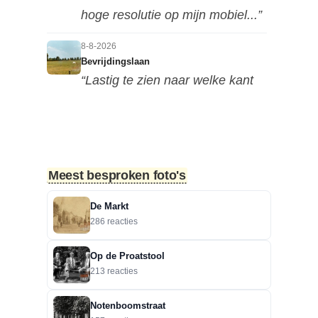
hoge resolutie op mijn mobiel...”
8-8-2026
Bevrijdingslaan
“Lastig te zien naar welke kant
deze foto is genomen, maar ik...”
7-8-2026
Motorclub in de Nieuwestraat
“Dit is in de Nieuwstraat. Het zou
Meest besproken foto's
een motorclub kunnen zijn.”
De Markt
6-8-2026
286 reacties
Zoekplaatjes uit Grolle: Brievenbus.
“Raymond, Grolle is groter dan
Op de Proatstool
alleen binnen de grachte.”
213 reacties
5-8-2026
Notenboomstraat