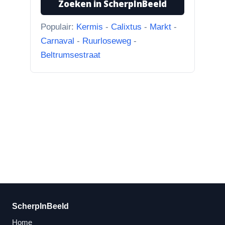
Zoeken in ScherpInBeeld
Bisschop Philip Roveniusstraat
“Linker foto de Landbouwschool,
Populair:
Kermis
-
Calixtus
-
Markt
-
rechter foto De Hoeksteen.”
Carnaval
-
Ruurloseweg
-
Beltrumsestraat
ScherpInBeeld
Home