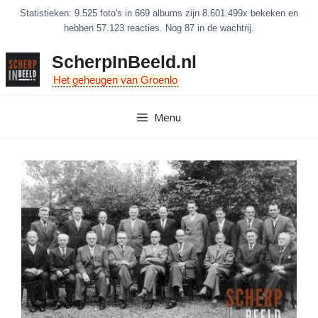
Ga
Statistieken: 9.525 foto's in 669 albums zijn 8.601.499x bekeken en
naar
hebben 57.123 reacties. Nog 87 in de wachtrij.
de
ScherpInBeeld.nl
inhoud
Het geheugen van Groenlo
Menu