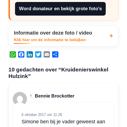
Word donateur en bekijk grote foto’s
Informatie over deze foto / video
Klik hier om de informatie te bekijken
W
F
L
T
E
D
h
a
i
w
m
e
a
c
n
i
a
l
10 gedachten over “Kruidenierswinkel
t
e
k
t
i
e
Hulzink”
s
b
e
t
l
n
A
o
d
e
p
o
I
r
†
Bennie Brockotter
p
k
n
6 oktober 2017 om 11:26
Simone ben bij je vader geweest aan