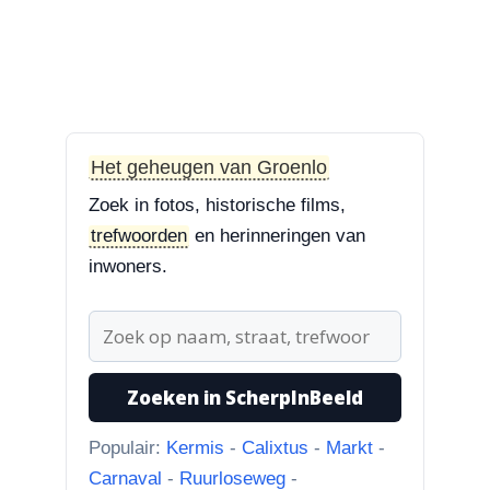
Maan. Echt een prachtige
boom....”
3-8-2026
Treurbeuk op de Halve Maan
“Treurbeuk op het ravelijn
Styrum. Pracht boom!”
Het geheugen van Groenlo
Zoek in fotos, historische films,
3-8-2026
trefwoorden
en herinneringen van
Zoekplaatjes uit Grolle
“Nog een tip. Deze buurman
inwoners.
ging van “Binnen de Grachte
“naar...”
1-8-2026
Zoeken in ScherpInBeeld
Koningssteeg met parkeerterrein
“Van links naar rechts.
Populair:
Kermis
-
Calixtus
-
Markt
-
Achteruitgangen van: voor de
Carnaval
-
Ruurloseweg
-