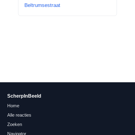
toren Br...”
Beltrumsestraat
ScherpInBeeld
Home
Alle reacties
Zoeken
Navigator