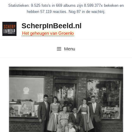
Ga
Statistieken: 9.525 foto's in 669 albums zijn 8.599.377x bekeken en
naar
hebben 57.119 reacties. Nog 87 in de wachtrij.
de
ScherpInBeeld.nl
inhoud
Het geheugen van Groenlo
Menu