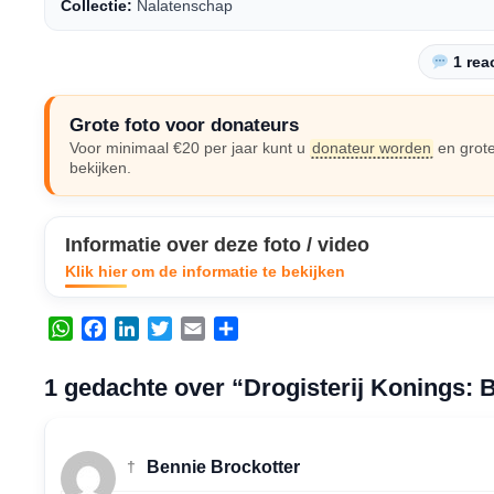
Collectie:
Nalatenschap
1 reac
Grote foto voor donateurs
Voor minimaal €20 per jaar kunt u
donateur worden
en grote
bekijken.
Informatie over deze foto / video
Klik hier om de informatie te bekijken
W
F
L
T
E
D
h
a
i
w
m
e
a
c
n
i
a
l
1 gedachte over “Drogisterij Konings: 
t
e
k
t
i
e
s
b
e
t
l
n
A
o
d
e
†
Bennie Brockotter
p
o
I
r