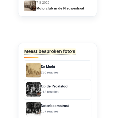
7-8-2026
Motorclub in de Nieuwestraat
“Dit is in de Nieuwstraat.
Het zou een motorclub
kunnen zijn.”
6-8-2026
Zoekplaatjes uit Grolle:
Meest besproken foto's
Brievenbus.
“Raymond, Grolle is
De Markt
groter dan alleen binnen
286 reacties
de grachte.”
Op de Proatstool
5-8-2026
213 reacties
Zoekplaatjes uit Grolle:
Brievenbus.
“Een gokje .
Notenboomstraat
157 reacties
Lichtenvoorseweg 90”