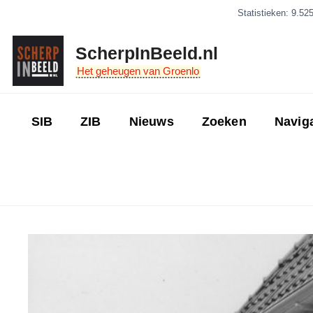
Ga
Statistieken: 9.52
naar
de
ScherpInBeeld.nl
inhoud
Het geheugen van Groenlo
SIB
ZIB
Nieuws
Zoeken
Navig