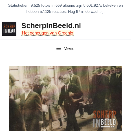
Ga
Statistieken: 9.525 foto's in 669 albums zijn 8.601.927x bekeken en
naar
hebben 57.125 reacties. Nog 87 in de wachtrij.
de
ScherpInBeeld.nl
inhoud
Het geheugen van Groenlo
Menu