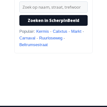
“Martie dank voor je
oplettendheid, we gaan de
huidige foto u...”
Zoeken in ScherpInBeeld
Populair:
Kermis
-
Calixtus
-
Markt
-
Carnaval
-
Ruurloseweg
-
Beltrumsestraat