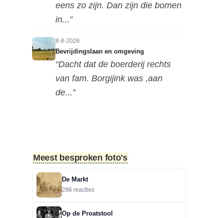
eens zo zijn. Dan zijn die bomen
in...”
8-8-2026
Bevrijdingslaan en omgeving
“Dacht dat de boerderij rechts
van fam. Borgijink was ,aan
de...”
8-8-2026
Bevrijdingslaan en omgeving
“Redactie, als ik de foto in de
hoge resolutie op mijn mobiel...”
Meest besproken foto's
8-8-2026
De Markt
Bevrijdingslaan en omgeving
286 reacties
“Lastig te zien naar welke kant
deze foto is genomen, maar ik...”
Op de Proatstool