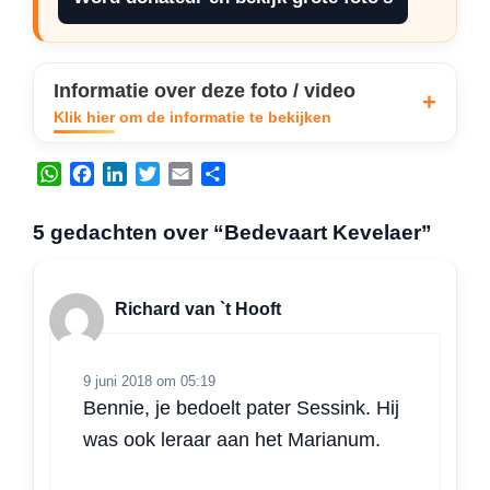
Informatie over deze foto / video
Klik hier om de informatie te bekijken
W
F
L
T
E
D
h
a
i
w
m
e
a
c
n
i
a
l
5 gedachten over “Bedevaart Kevelaer”
t
e
k
t
i
e
s
b
e
t
l
n
A
o
d
e
Richard van `t Hooft
p
o
I
r
p
k
n
9 juni 2018 om 05:19
Bennie, je bedoelt pater Sessink. Hij
was ook leraar aan het Marianum.