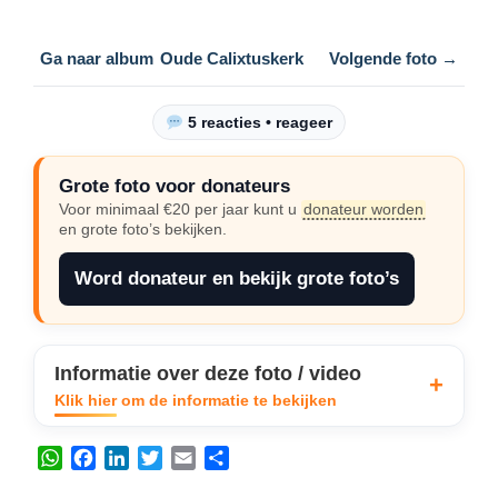
Ga naar album
Oude Calixtuskerk
Volgende foto →
5 reacties • reageer
Grote foto voor donateurs
Voor minimaal €20 per jaar kunt u
donateur worden
en grote foto’s bekijken.
Word donateur en bekijk grote foto’s
Informatie over deze foto / video
Klik hier om de informatie te bekijken
W
F
L
T
E
D
h
a
i
w
m
e