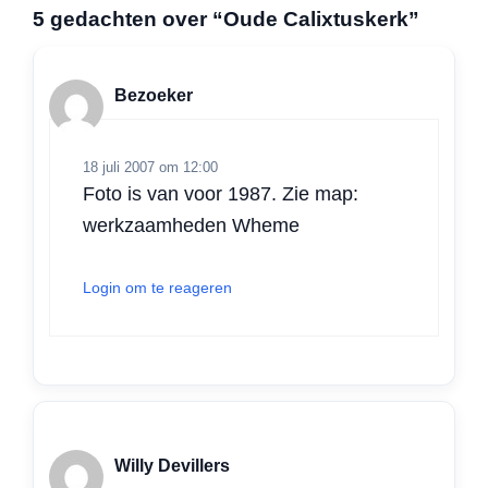
a
c
n
i
a
l
5 gedachten over “Oude Calixtuskerk”
t
e
k
t
i
e
s
b
e
t
l
n
A
o
d
e
Bezoeker
p
o
I
r
p
k
n
18 juli 2007 om 12:00
Foto is van voor 1987. Zie map:
werkzaamheden Wheme
Login om te reageren
Willy Devillers