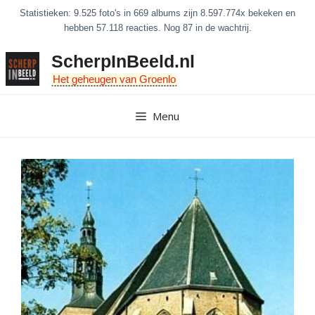
Ga
Statistieken: 9.525 foto's in 669 albums zijn 8.597.774x bekeken en
naar
hebben 57.118 reacties. Nog 87 in de wachtrij.
de
ScherpInBeeld.nl
inhoud
Het geheugen van Groenlo
Menu