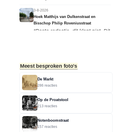
3-8-2026
Hoek Matthijs van Dulkenstraat en
Bisschop Philip Roveniusstraat
“Beste redactie, dit klopt niet. Dit
deel van de landbouwscho...”
3-8-2026
Hoek Matthijs van Dulkenstraat en
Meest besproken foto's
Bisschop Philip Roveniusstraat
“Linker foto de Landbouwschool,
De Markt
rechter foto De Hoeksteen.”
286 reacties
3-8-2026
Op de Proatstool
Treurbeuk op de Halve Maan
213 reacties
“Marie, dat klopt. Op de Halve
Maan. Echt een prachtige
Notenboomstraat
boom....”
157 reacties