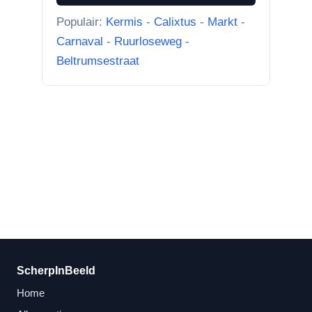
Borculoseweg met Bleumink en Hotel de
Populair:
Kermis
-
Calixtus
-
Markt
-
Watermolen
Carnaval
-
Ruurloseweg
-
“Ik dacht al, wat doet Facebook
Beltrumsestraat
hier nou bij? Scherpinbeeld i...”
ScherpInBeeld
Home