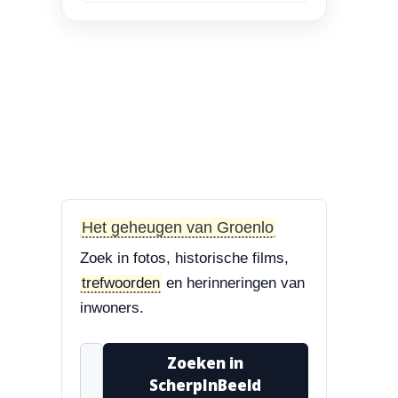
en Bisschop Philip
Roveniusstraat
“Linker foto de
Landbouwschool, rechter
foto De Hoeksteen.”
3-8-2026
Treurbeuk op de Halve Maan
“Marie, dat klopt. Op de
Halve Maan. Echt een
Het geheugen van Groenlo
prachtige boom....”
Zoek in fotos, historische films,
3-8-2026
trefwoorden
en herinneringen van
Treurbeuk op de Halve Maan
inwoners.
“Treurbeuk op het
ravelijn Styrum. Pracht
Zoeken in
boom!”
ScherpInBeeld