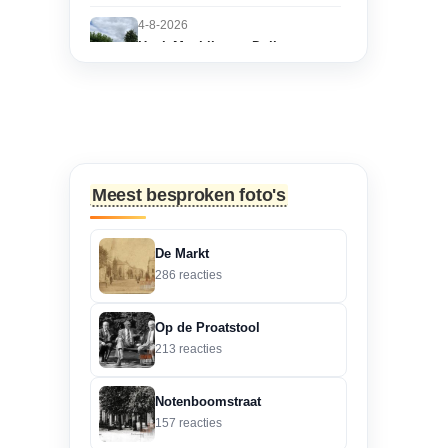
4-8-2026
Hoek Matthijs van Dulkenstraat
en Bisschop Philip
Roveniusstraat
“Martie dank voor je
oplettendheid, we gaan
de huidige foto u...”
Meest besproken foto's
3-8-2026
Hoek Matthijs van Dulkenstraat
De Markt
en Bisschop Philip
286 reacties
Roveniusstraat
“Beste redactie, dit klopt
Op de Proatstool
niet. Dit deel van de
213 reacties
landbouwscho...”
Notenboomstraat
3-8-2026
157 reacties
Hoek Matthijs van Dulkenstraat