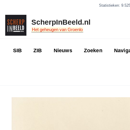
Ga
Statistieken: 9.52
naar
de
ScherpInBeeld.nl
inhoud
Het geheugen van Groenlo
SIB
ZIB
Nieuws
Zoeken
Navig