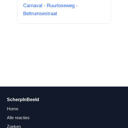
boom....”
Carnaval
-
Ruurloseweg
-
Beltrumsestraat
ScherpInBeeld
Home
Alle reacties
Zoeken