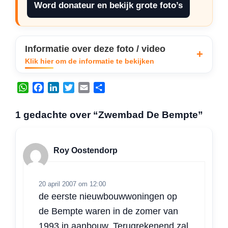
Word donateur en bekijk grote foto’s
Informatie over deze foto / video
Klik hier om de informatie te bekijken
W
F
L
T
E
D
h
a
i
w
m
e
a
c
n
i
a
l
1 gedachte over “Zwembad De Bempte”
t
e
k
t
i
e
s
b
e
t
l
n
A
o
d
e
Roy Oostendorp
p
o
I
r
p
k
n
20 april 2007 om 12:00
de eerste nieuwbouwwoningen op
de Bempte waren in de zomer van
1993 in aanbouw. Terugrekenend zal