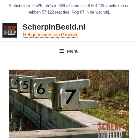
Ga
Statistieken: 9.525 foto's in 669 albums zijn 8.601.130x bekeken en
naar
hebben 57.122 reacties. Nog 87 in de wachtrij.
de
ScherpInBeeld.nl
inhoud
Het geheugen van Groenlo
Menu