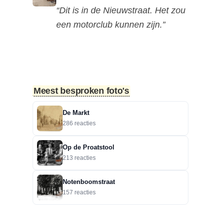
“Dit is in de Nieuwstraat. Het zou
een motorclub kunnen zijn.”
6-8-2026
Zoekplaatjes uit Grolle: Brievenbus.
“Raymond, Grolle is groter dan
alleen binnen de grachte.”
Meest besproken foto's
5-8-2026
De Markt
Zoekplaatjes uit Grolle: Brievenbus.
286 reacties
“Een gokje . Lichtenvoorseweg
90”
Op de Proatstool
213 reacties
4-8-2026
Hoek Matthijs van Dulkenstraat en
Notenboomstraat
Bisschop Philip Roveniusstraat
157 reacties
“Martie dank voor je
oplettendheid, we gaan de